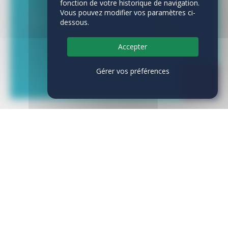
fonction de votre historique de navigation.
Vous pouvez modifier vos paramètres ci-
dessous.
Accepter
Gérer vos préférences
CATÉGORIES
Actualités
(14)
Animations
(37)
Arrêtés préfectoraux
(6)
Expositions
(38)