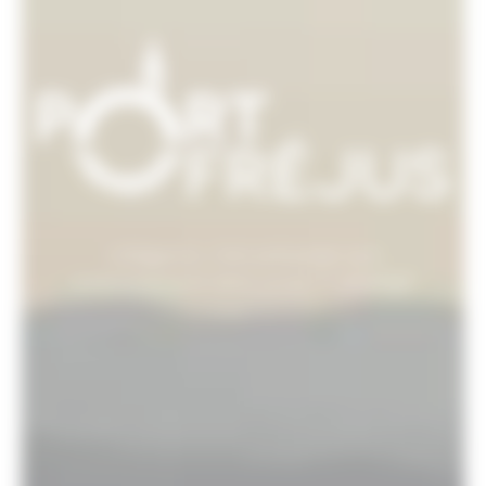
L’élégance, c’est préserver son
environnement dans un écrin privilégié