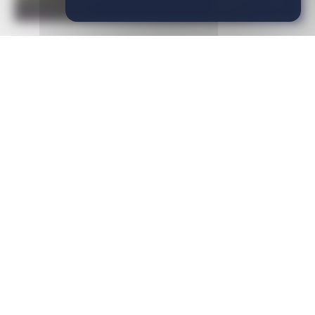
13/11/2025
Actualités
Environnement
LE CODE DE BONNE
CONDUITE
ENVIRONNEMENTALE
Plaisanciers et usagers du port, c’est à vous d’agir !
L’UPACA met à disposition des ports de plaisance
un code
de bonne conduite environnementale
à destination des
plaisanciers et des usagers du port. Celui-ci regroupe
les
actions éco-citoyennes
que chacun peut mettre en place,
afin de préserver l’environnement du port, aider la
biodiversité, et participer à l’amélioration de notre cadre de