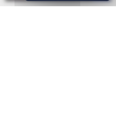
COURS DE YOGA-PILATES
25
JUILLET 2026
Offert par la Capitainerie, avec Sandra Laville,
kinésithérapeute et professeure de yoga
Le 25 juillet 2026
COURS DE YOGA-PILATES GRATUITS TOUS LES SAMEDIS
📌 à 8h30 sur l’îlot du port
Munissez-vous d’un tapis, d’une serviette et d’une bouteille
d’eau.
Du
4 juillet au 29 août 2026