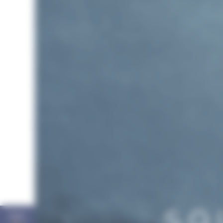
SQ
MENÙ